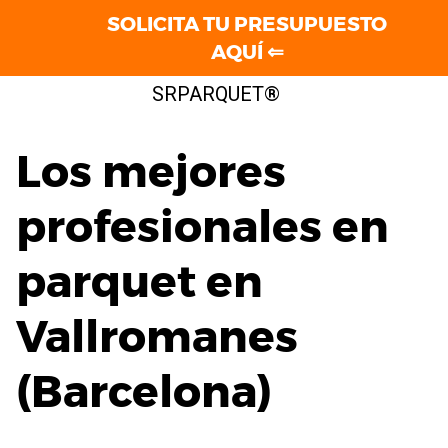
SOLICITA TU PRESUPUESTO
AQUÍ ⇐
Saltar
SRPARQUET®
al
contenido
Los mejores
profesionales en
parquet en
Vallromanes
(Barcelona)