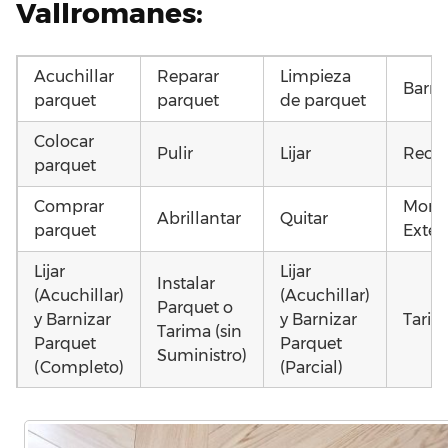
Vallromanes:
Acuchillar
Reparar
Limpieza
Barni
parquet
parquet
de parquet
Colocar
Pulir
Lijar
Recup
parquet
Comprar
Monta
Abrillantar
Quitar
parquet
Exteri
Lijar
Lijar
Instalar
(Acuchillar)
(Acuchillar)
Parquet o
y Barnizar
y Barnizar
Tarim
Tarima (sin
Parquet
Parquet
Suministro)
(Completo)
(Parcial)
Poner
Instalar
Montar
parquet o
parquet o
parquet o
Otros