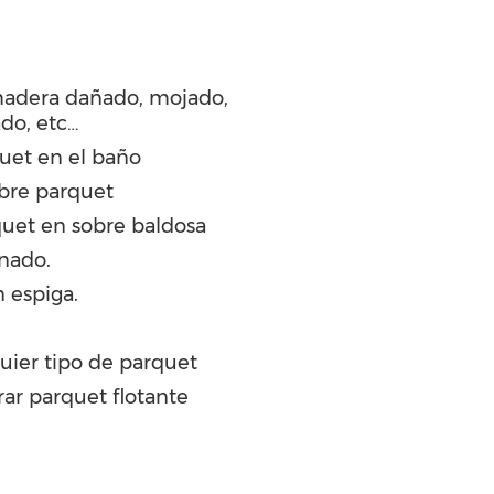
madera dañado, mojado,
ado, etc…
quet en el baño
bre parquet
uet en sobre baldosa
inado.
 espiga.
uier tipo de parquet
rar parquet flotante