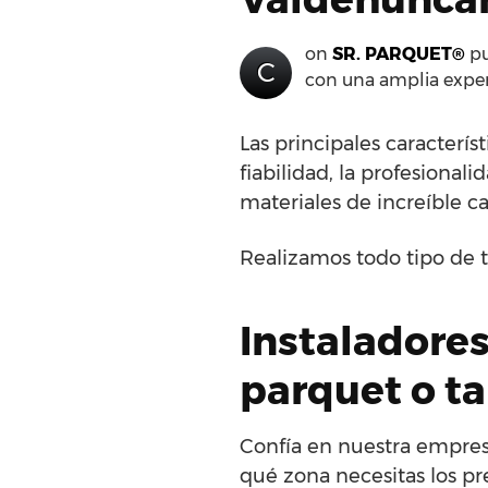
on
SR. PARQUET®
pu
C
con una amplia exper
Las principales caracterí
fiabilidad, la profesional
materiales de increíble c
Realizamos todo tipo de t
Instaladores
parquet o t
Confía en nuestra empres
qué zona necesitas los pr