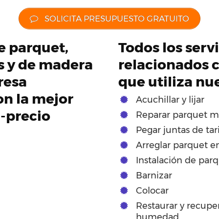
SOLICITA PRESUPUESTO GRATUITO
de parquet,
Todos los servi
os y de madera
relacionados c
resa
que utiliza nu
on la mejor
Acuchillar y lijar
d-precio
Reparar parquet m
Pegar juntas de tar
Arreglar parquet e
Instalación de par
Barnizar
Colocar
Restaurar y recupe
humedad