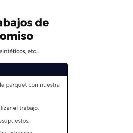
rabajos de
romiso
intéticos, etc…
de parquet con nuestra
lizar el trabajo.
esupuestos.