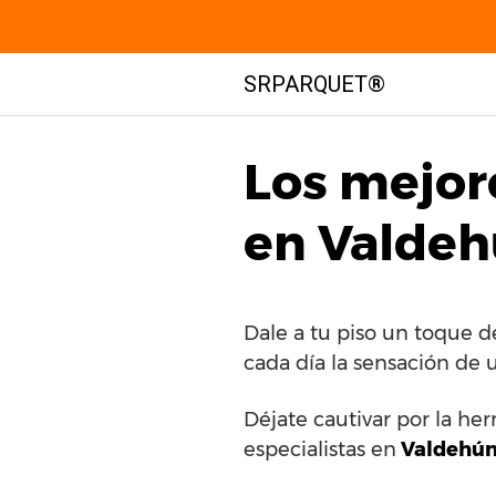
Saltar
SRPARQUET®
al
contenido
Los mejor
en Valdeh
Dale a tu piso un toque 
cada día la sensación de 
Déjate cautivar por la he
especialistas en
Valdehún