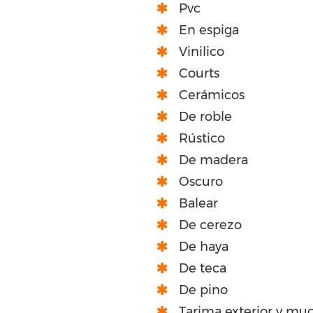
Pvc
En espiga
Vinilico
Courts
Cerámicos
De roble
Rústico
De madera
Oscuro
Balear
De cerezo
De haya
De teca
De pino
Tarima exterior y mu