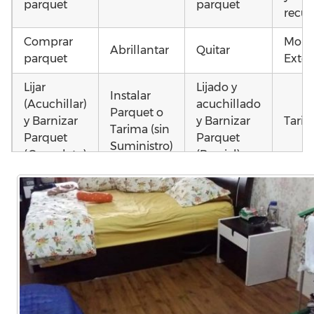
parquet
parquet
recup
Comprar
Mont
Abrillantar
Quitar
parquet
Exter
Lijar
Lijado y
Instalar
(Acuchillar)
acuchillado
Parquet o
y Barnizar
y Barnizar
Tarim
Tarima (sin
Parquet
Parquet
Suministro)
(Completo)
(Parcial)
Otros
Instalar
Colocar
Colocar
como
parquet o
parquet o
parquet o
parq
Tarima
Tarima
Tarima
mojad
Local
Vivienda
Vivienda
astil
Comercial
(Completa)
(Parcial)
etc…