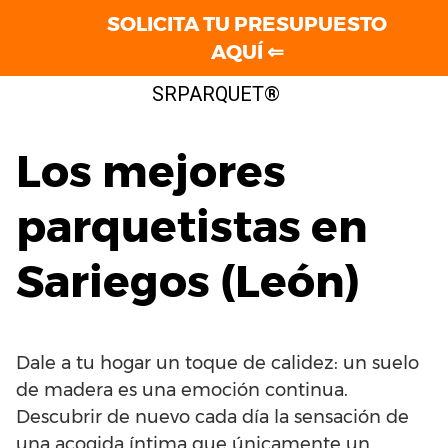
SOLICITA TU PRESUPUESTO
AQUÍ ⇐
Saltar
SRPARQUET®
al
contenido
Los mejores
parquetistas en
Sariegos (León)
Dale a tu hogar un toque de calidez: un suelo
de madera es una emoción continua.
Descubrir de nuevo cada día la sensación de
una acogida íntima que únicamente un