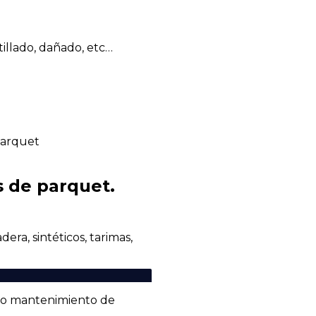
illado, dañado, etc…
parquet
s de parquet.
era, sintéticos, tarimas,
n o mantenimiento de