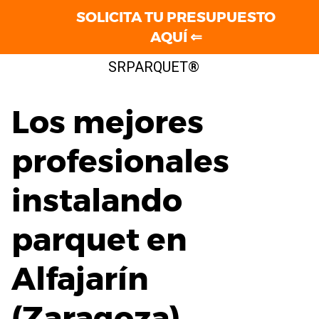
SOLICITA TU PRESUPUESTO
AQUÍ ⇐
Saltar
SRPARQUET®
al
contenido
Los mejores
profesionales
instalando
parquet en
Alfajarín
(Zaragoza)