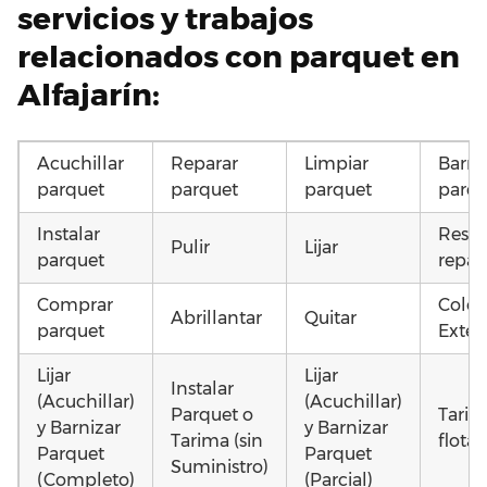
servicios y trabajos
relacionados con parquet en
Alfajarín:
Acuchillar
Reparar
Limpiar
Barni
parquet
parquet
parquet
parqu
Instalar
Resta
Pulir
Lijar
parquet
repar
Comprar
Coloc
Abrillantar
Quitar
parquet
Exteri
Lijar
Lijar
Instalar
(Acuchillar)
(Acuchillar)
Parquet o
Tarim
y Barnizar
y Barnizar
Tarima (sin
flota
Parquet
Parquet
Suministro)
(Completo)
(Parcial)