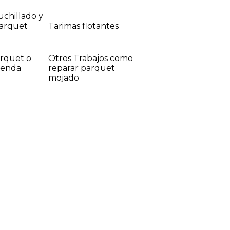
uchillado y
Parquet
Tarimas flotantes
arquet o
Otros Trabajos como
ienda
reparar parquet
mojado