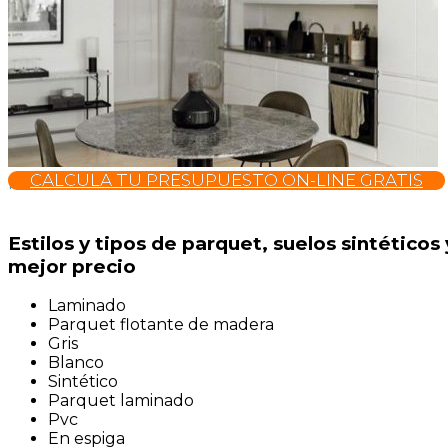
CALCULA TU PRESUPUESTO ON-LINE GRATIS
productos para limpiar parquet mercadona
Estilos y tipos de parquet, suelos sintéticos
mejor precio
Laminado
Parquet flotante de madera
Gris
Blanco
Sintético
Parquet laminado
Pvc
En espiga