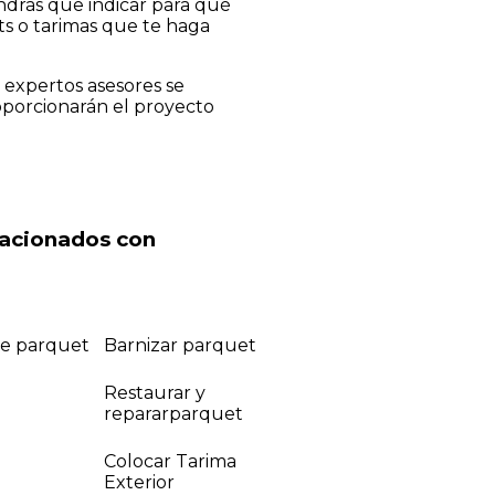
endrás que indicar para qué
ts o tarimas que te haga
s expertos asesores se
roporcionarán el proyecto
elacionados con
de parquet
Barnizar parquet
Restaurar y
repararparquet
Colocar Tarima
Exterior