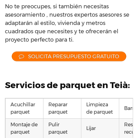
No te preocupes, si también necesitas
asesoramiento , nuestros expertos asesores se
adaptarán al estilo, vivienda y metros
cuadrados que necesites y te ofrecerán el
proyecto perfecto para ti.
SOLICITA PRESUPUESTO GRATUITO
Servicios de parquet en Teià:
Acuchillar
Reparar
Limpieza
Barni
parquet
parquet
de parquet
Montaje de
Pulir
Resta
Lijar
parquet
parquet
recup