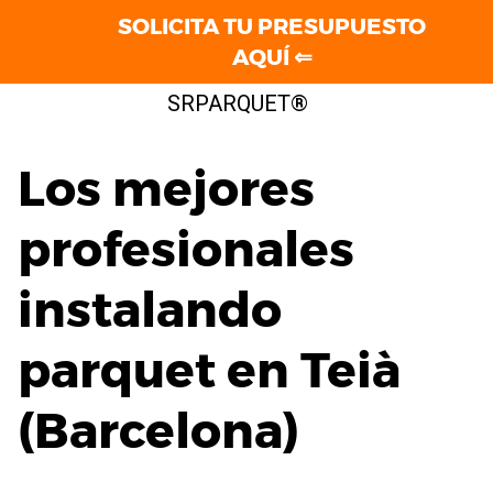
SOLICITA TU PRESUPUESTO
AQUÍ ⇐
Saltar
SRPARQUET®
al
contenido
Los mejores
profesionales
instalando
parquet en Teià
(Barcelona)