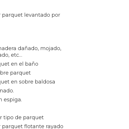
r parquet levantado por
madera dañado, mojado,
ñado, etc…
quet en el baño
obre parquet
quet en sobre baldosa
inado.
n espiga.
r tipo de parquet
r parquet flotante rayado