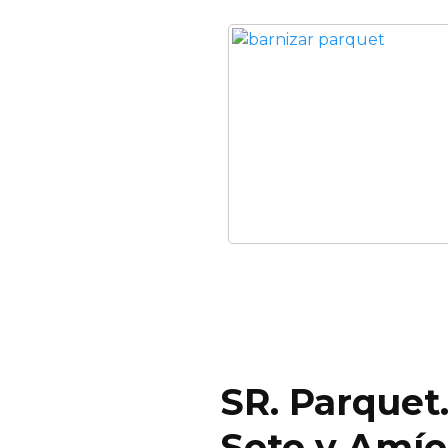
SR. Parquet
Soto y Amío