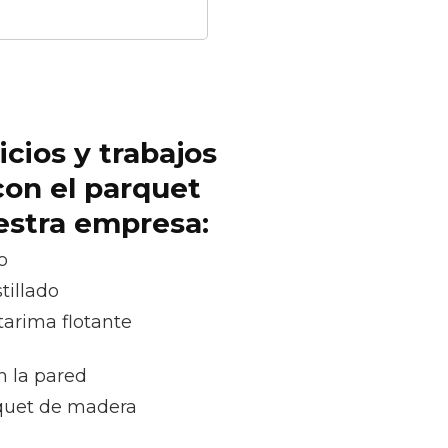
icios y trabajos
con el parquet
uestra empresa:
o
tillado
tarima flotante
n la pared
quet de madera