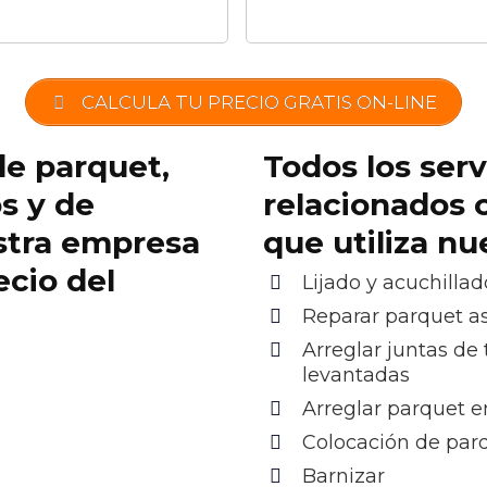
CALCULA TU PRECIO GRATIS ON-LINE
de parquet,
Todos los serv
os y de
relacionados 
stra empresa
que utiliza n
ecio del
Lijado y acuchillad
Reparar parquet as
Arreglar juntas de 
levantadas
Arreglar parquet e
Colocación de par
Barnizar