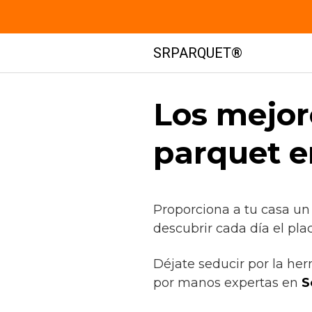
Saltar
SRPARQUET®
al
contenido
Los mejor
parquet e
Proporciona a tu casa un
descubrir cada día el pla
Déjate seducir por la he
por manos expertas en
S