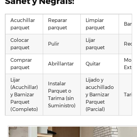
Sanet y Negrals:
Acuchillar
Reparar
Limpiar
Barni
parquet
parquet
parquet
Colocar
Lijar
Pulir
Recu
parquet
parquet
Comprar
Mont
Abrillantar
Quitar
parquet
Exter
Lijar
Lijado y
Instalar
(Acuchillar)
acuchillado
Parquet o
y Barnizar
y Barnizar
Tarim
Tarima (sin
Parquet
Parquet
Suministro)
(Completo)
(Parcial)
Otros
Poner
Poner
Montar
como
parquet o
parquet o
parquet o
parq