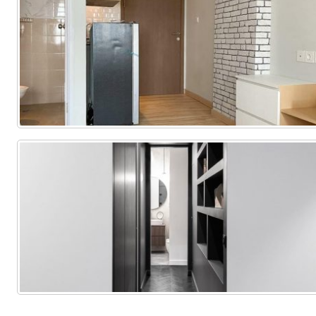
Tarima
Tarima
Tarima
mojad
Local
Vivienda
Vivienda
astil
Comercial
(Completa)
(Parcial)
etc…