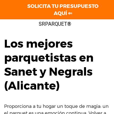
SOLICITA TU PRESUPUESTO
AQUÍ ⇐
Saltar
SRPARQUET®
al
contenido
Los mejores
parquetistas en
Sanet y Negrals
(Alicante)
Proporciona a tu hogar un toque de magia: un
el parquet es una emoción continua. Volver a