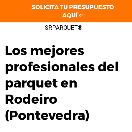
SOLICITA TU PRESUPUESTO
AQUÍ ⇐
Saltar
SRPARQUET®
al
contenido
Los mejores
profesionales del
parquet en
Rodeiro
(Pontevedra)