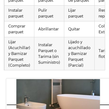
parquet
parquet
de parquet
parq
Instalar
Pulir
Lijar
Resta
parquet
parquet
parquet
repar
Comprar
Coloc
Abrillantar
Quitar
parquet
Exter
Lijar
Lijado y
Instalar
(Acuchillar)
acuchillado
Parquet o
Tari
y Barnizar
y Barnizar
Tarima (sin
flota
Parquet
Parquet
Suministro)
(Completo)
(Parcial)
Poner
Instalar
Instalar
Otros
parquet o
parquet o
parquet o
como
Tarima
Tarima
Tarima
parq
Local
Vivienda
Vivienda
astil
Comercial
(Completa)
(Parcial)