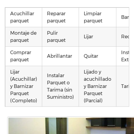
Acuchillar
Reparar
Limpiar
Barni
parquet
parquet
parquet
Montaje de
Pulir
Lijar
Recu
parquet
parquet
Comprar
Insta
Abrillantar
Quitar
parquet
Exter
Lijar
Lijado y
Instalar
(Acuchillar)
acuchillado
Parquet o
y Barnizar
y Barnizar
Tarim
Tarima (sin
Parquet
Parquet
Suministro)
(Completo)
(Parcial)
Otros
Colocar
Colocar
Poner
como
parquet o
parquet o
parquet o
parq
Tarima
Tarima
Tarima