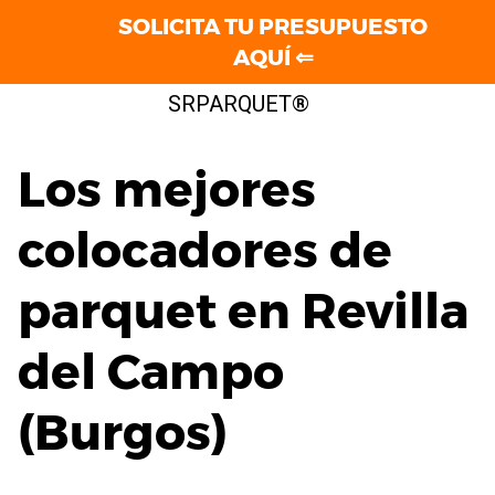
SOLICITA TU PRESUPUESTO
AQUÍ ⇐
Saltar
SRPARQUET®
al
contenido
Los mejores
colocadores de
parquet en Revilla
del Campo
(Burgos)