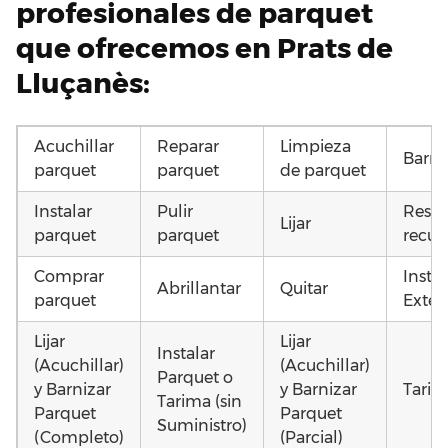
profesionales de parquet
que ofrecemos en Prats de
Lluçanès:
Acuchillar
Reparar
Limpieza
Barni
parquet
parquet
de parquet
Instalar
Pulir
Resta
Lijar
parquet
parquet
recup
Comprar
Insta
Abrillantar
Quitar
parquet
Exteri
Lijar
Lijar
Instalar
(Acuchillar)
(Acuchillar)
Parquet o
y Barnizar
y Barnizar
Tarim
Tarima (sin
Parquet
Parquet
Suministro)
(Completo)
(Parcial)