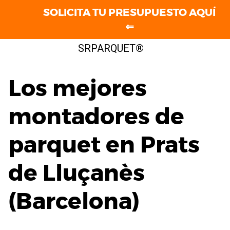
SOLICITA TU PRESUPUESTO AQUÍ
⇐
Saltar
SRPARQUET®
al
contenido
Los mejores
montadores de
parquet en Prats
de Lluçanès
(Barcelona)