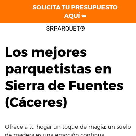
SOLICITA TU PRESUPUESTO
AQUÍ ⇐
Saltar
SRPARQUET®
al
contenido
Los mejores
parquetistas en
Sierra de Fuentes
(Cáceres)
Ofrece a tu hogar un toque de magia: un suelo
de madera es una emoción continua.