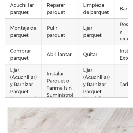
Acuchillar
Reparar
Limpieza
Barni
parquet
parquet
de parquet
Resta
Montaje de
Pulir
Lijar
y
parquet
parquet
parquet
recup
Comprar
Insta
Abrillantar
Quitar
parquet
Exteri
Lijar
Lijar
Instalar
(Acuchillar)
(Acuchillar)
Parquet o
y Barnizar
y Barnizar
Tarim
Tarima (sin
Parquet
Parquet
Suministro)
(Completo)
(Parcial)
Otros
Colocar
Instalar
Montar
como 
parquet o
parquet o
parquet o
parqu
Tarima
Tarima
Tarima
mojad