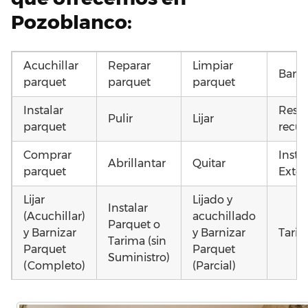
Pozoblanco:
Acuchillar
Reparar
Limpiar
Barni
parquet
parquet
parquet
Instalar
Resta
Pulir
Lijar
parquet
recup
Comprar
Insta
Abrillantar
Quitar
parquet
Exter
Lijar
Lijado y
Instalar
(Acuchillar)
acuchillado
Parquet o
y Barnizar
y Barnizar
Tarim
Tarima (sin
Parquet
Parquet
Suministro)
(Completo)
(Parcial)
Instalar
Instalar
Colocar