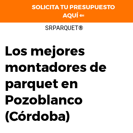
SOLICITA TU PRESUPUESTO
AQUÍ ⇐
Saltar
SRPARQUET®
al
contenido
Los mejores
montadores de
parquet en
Pozoblanco
(Córdoba)