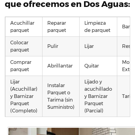
que ofrecemos en Dos Aguas:
Acuchillar
Reparar
Limpieza
Barni
parquet
parquet
de parquet
Colocar
Pulir
Lijar
Resta
parquet
Comprar
Mont
Abrillantar
Quitar
parquet
Exter
Lijar
Lijado y
Instalar
(Acuchillar)
acuchillado
Parquet o
y Barnizar
y Barnizar
Tarim
Tarima (sin
Parquet
Parquet
Suministro)
(Completo)
(Parcial)
Instalar
Instalar
Poner
parquet o
parquet o
parquet o
Otros