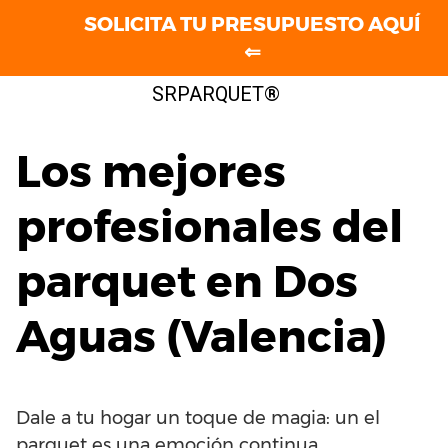
SOLICITA TU PRESUPUESTO AQUÍ
⇐
Saltar
SRPARQUET®
al
contenido
Los mejores
profesionales del
parquet en Dos
Aguas (Valencia)
Dale a tu hogar un toque de magia: un el
parquet es una emoción continua.