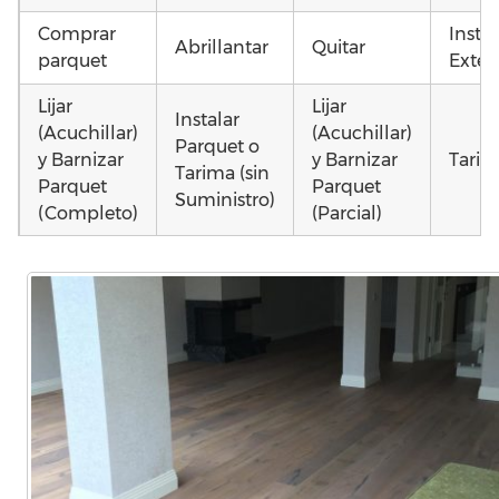
Comprar
Insta
Abrillantar
Quitar
parquet
Exteri
Lijar
Lijar
Instalar
(Acuchillar)
(Acuchillar)
Parquet o
y Barnizar
y Barnizar
Tarim
Tarima (sin
Parquet
Parquet
Suministro)
(Completo)
(Parcial)
Instalar
Colocar
Instalar
parquet o
parquet o
parquet o
Otros
Tarima
Tarima
Tarima
como 
Local
Vivienda
Vivienda
parq
Comercial
(Completa)
(Parcial)