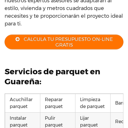
nuestros expertos asesores se adaptarán al
estilo, vivienda y metros cuadrados que
necesites y te proporcionarán el proyecto ideal
para ti.
CALCULA TU PRESUPUESTO ON-LINE
GRATIS
Servicios de parquet en
Guareña:
Acuchillar
Reparar
Limpieza
Barni
parquet
parquet
de parquet
Instalar
Pulir
Lijar
Recup
parquet
parquet
parquet