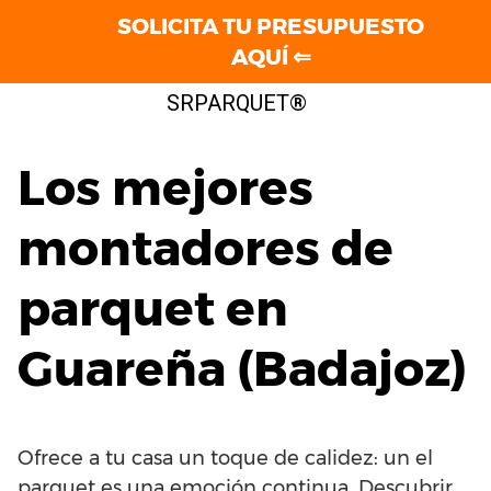
SOLICITA TU PRESUPUESTO
AQUÍ ⇐
Saltar
SRPARQUET®
al
contenido
Los mejores
montadores de
parquet en
Guareña (Badajoz)
Ofrece a tu casa un toque de calidez: un el
parquet es una emoción continua. Descubrir