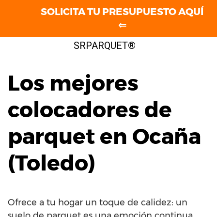
SOLICITA TU PRESUPUESTO AQUÍ
⇐
Saltar
SRPARQUET®
al
contenido
Los mejores
colocadores de
parquet en Ocaña
(Toledo)
Ofrece a tu hogar un toque de calidez: un
suelo de parquet es una emoción continua.