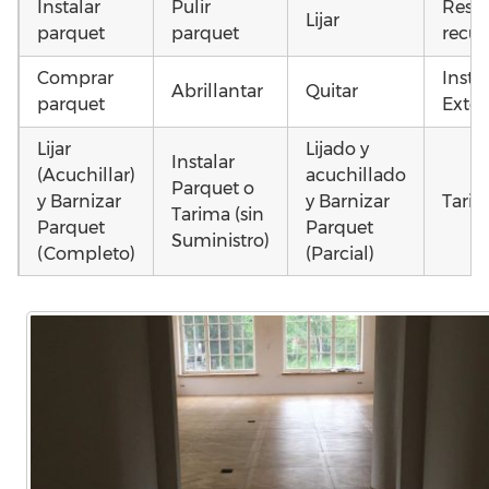
Instalar
Pulir
Resta
Lijar
parquet
parquet
recup
Comprar
Insta
Abrillantar
Quitar
parquet
Exter
Lijar
Lijado y
Instalar
(Acuchillar)
acuchillado
Parquet o
y Barnizar
y Barnizar
Tarim
Tarima (sin
Parquet
Parquet
Suministro)
(Completo)
(Parcial)
Instalar
Poner
Colocar
parquet o
parquet o
parquet o
Otros
Tarima
Tarima
Tarima
como
Local
Vivienda
Vivienda
parq
Comercial
(Completa)
(Parcial)