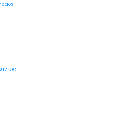
recios
parquet