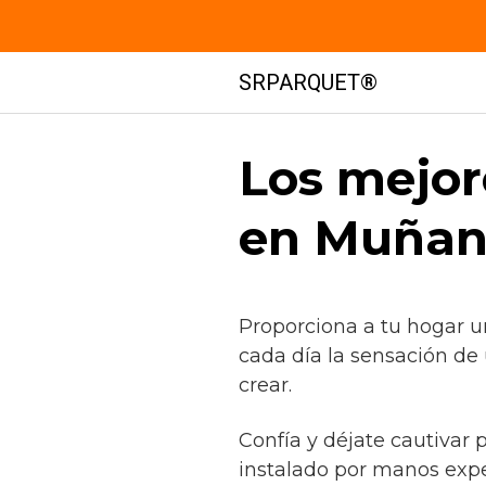
Saltar
SRPARQUET®
al
contenido
Los mejor
en Muñana
Proporciona a tu hogar u
cada día la sensación de
crear.
Confía y déjate cautivar 
instalado por manos exp