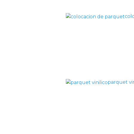
col
parquet vin