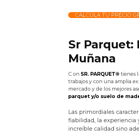
CALCULA TU PRECIO GR
Sr Parquet:
Muñana
C
on
SR. PARQUET®
tienes 
trabajos y con una amplia ex
mercado y de los mejores ase
parquet y/o suelo de made
Las primordiales caracte
fiabilidad, la experienci
increíble calidad sino ad