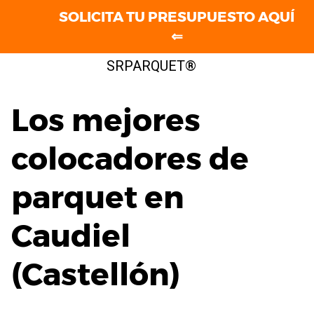
SOLICITA TU PRESUPUESTO AQUÍ
⇐
Saltar
SRPARQUET®
al
contenido
Los mejores
colocadores de
parquet en
Caudiel
(Castellón)