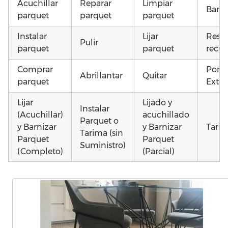
Acuchillar
Reparar
Limpiar
Barni
parquet
parquet
parquet
Instalar
Lijar
Resta
Pulir
parquet
parquet
recup
Comprar
Pone
Abrillantar
Quitar
parquet
Exter
Lijar
Lijado y
Instalar
(Acuchillar)
acuchillado
Parquet o
y Barnizar
y Barnizar
Tarim
Tarima (sin
Parquet
Parquet
Suministro)
(Completo)
(Parcial)
Instalar
Colocar
Colocar
parquet o
parquet o
parquet o
Otros
Tarima
Tarima
Tarima
como
Local
Vivienda
Vivienda
parqu
Comercial
(Completa)
(Parcial)