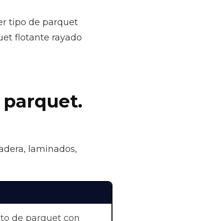
r tipo de parquet
et flotante rayado
 parquet.
madera, laminados,
nto de parquet con