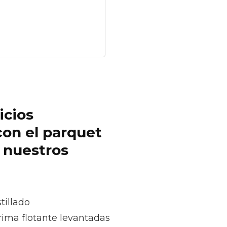
icios
con el parquet
r nuestros
tillado
rima flotante levantadas