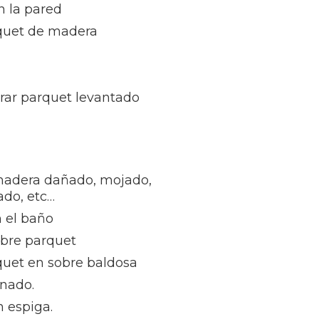
n la pared
quet de madera
rar parquet levantado
madera dañado, mojado,
ñado, etc…
 el baño
obre parquet
quet en sobre baldosa
inado.
 espiga.