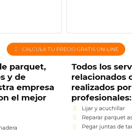
CALCULA TU PRECIO GRATIS ON-LINE
de parquet,
Todos los serv
os y de
relacionados 
stra empresa
realizados po
on el mejor
profesionales:
Lijar y acuchillar
Reparar parquet as
Pegar juntas de ta
 madera