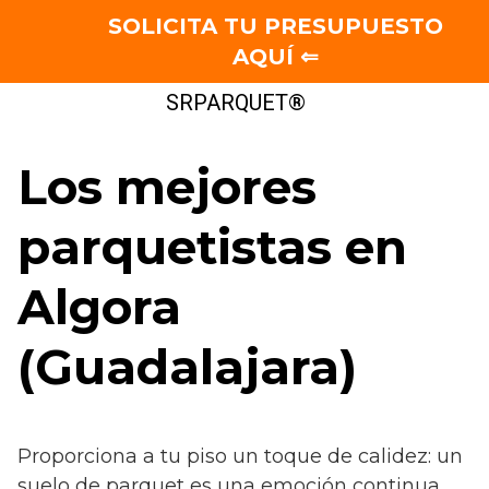
SOLICITA TU PRESUPUESTO
AQUÍ ⇐
Saltar
SRPARQUET®
al
contenido
Los mejores
parquetistas en
Algora
(Guadalajara)
Proporciona a tu piso un toque de calidez: un
suelo de parquet es una emoción continua.