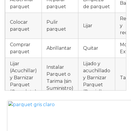
Barn
parquet
parquet
de parquet
Rest
Colocar
Pulir
Lijar
y
parquet
parquet
recu
Comprar
Mont
Abrillantar
Quitar
parquet
Exte
Lijar
Lijado y
Instalar
(Acuchillar)
acuchillado
Parquet o
y Barnizar
y Barnizar
Tari
Tarima (sin
Parquet
Parquet
Suministro)
(Completo)
(Parcial)
Instalar
Colocar
Instalar
parquet o
parquet o
parquet o
Otro
Tarima
Tarima
Tarima
como
Local
Vivienda
Vivienda
parq