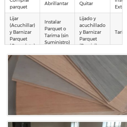
Comprar
Insta
Abrillantar
Quitar
parquet
Exter
Lijar
Lijado y
Instalar
(Acuchillar)
acuchillado
Parquet o
y Barnizar
y Barnizar
Tarim
Tarima (sin
Parquet
Parquet
Suministro)
(Completo)
(Parcial)
Poner
Instalar
Poner
parquet o
parquet o
parquet o
Otros
Tarima
Tarima
Tarima
como
Local
Vivienda
Vivienda
parq
Comercial
(Completa)
(Parcial)