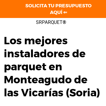
SOLICITA TU PRESUPUESTO
AQUÍ ⇐
Saltar
SRPARQUET®
al
contenido
Los mejores
instaladores de
parquet en
Monteagudo de
las Vicarías (Soria)