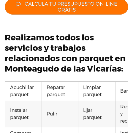
CALCULA TU PRESUPUESTO ON-LINE
GRATIS
Realizamos todos los
servicios y trabajos
relacionados con parquet en
Monteagudo de las Vicarías:
Acuchillar
Reparar
Limpiar
Barni
parquet
parquet
parquet
Resta
Instalar
Lijar
Pulir
y
parquet
parquet
recup