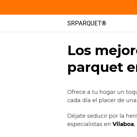
Saltar
SRPARQUET®
al
contenido
Los mejor
parquet e
Ofrece a tu hogar un toq
cada día el placer de una
Déjate seducir por la he
especialistas en
Vilaboa
,