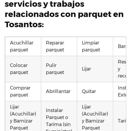
servicios y trabajos
relacionados con parquet en
Tosantos:
Acuchillar
Reparar
Limpiar
Barni
parquet
parquet
parquet
Resta
Colocar
Pulir
Lijar
y
parquet
parquet
recup
Comprar
Insta
Abrillantar
Quitar
parquet
Exteri
Lijar
Lijar
Instalar
(Acuchillar)
(Acuchillar)
Parquet o
y Barnizar
y Barnizar
Tarim
Tarima (sin
Parquet
Parquet