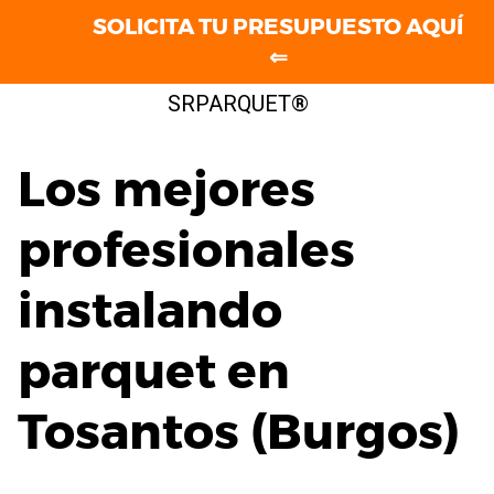
SOLICITA TU PRESUPUESTO AQUÍ
⇐
Saltar
SRPARQUET®
al
contenido
Los mejores
profesionales
instalando
parquet en
Tosantos (Burgos)