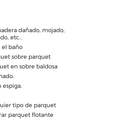
madera dañado, mojado,
ado, etc…
 el baño
quet sobre parquet
quet en sobre baldosa
nado.
 espiga.
uier tipo de parquet
rar parquet flotante