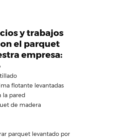
cios y trabajos
on el parquet
estra empresa:
o
tillado
ima flotante levantadas
 la pared
quet de madera
rar parquet levantado por