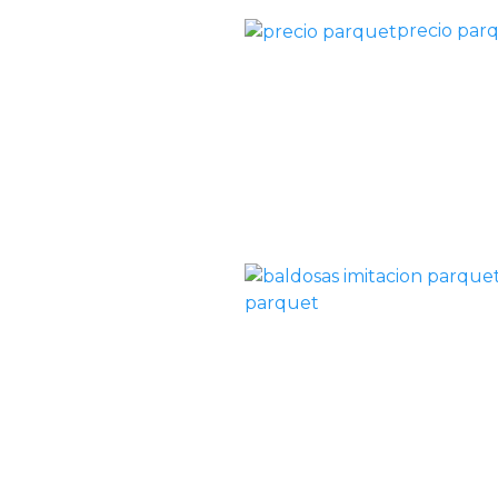
precio par
parquet