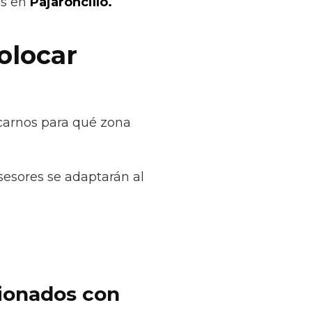
os en
Pajaroncillo.
olocar
icarnos para qué zona
sesores se adaptarán al
cionados con