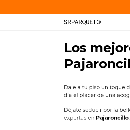
Saltar
SRPARQUET®
al
contenido
Los mejor
Pajaronci
Dale a tu piso un toque 
día el placer de una acog
Déjate seducir por la bel
expertas en
Pajaroncillo