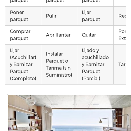
parquet
parquet
parquet
Poner
Lijar
Pulir
Recu
parquet
parquet
Comprar
Pone
Abrillantar
Quitar
parquet
Exter
Lijar
Lijado y
Instalar
(Acuchillar)
acuchillado
Parquet o
y Barnizar
y Barnizar
Tarim
Tarima (sin
Parquet
Parquet
Suministro)
(Completo)
(Parcial)
Instalar
Instalar
Colocar
parquet o
parquet o
parquet o
Otros
Tarima
Tarima
Tarima
como
Local
Vivienda
Vivienda
parqu
Comercial
(Completa)
(Parcial)