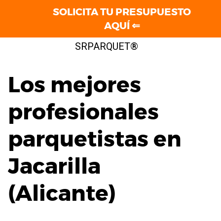
SOLICITA TU PRESUPUESTO
AQUÍ ⇐
Saltar
SRPARQUET®
al
contenido
Los mejores
profesionales
parquetistas en
Jacarilla
(Alicante)