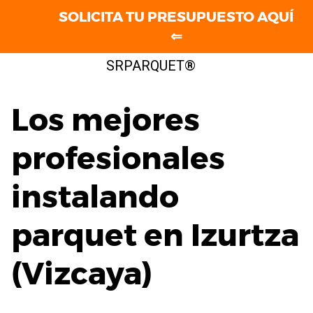
SOLICITA TU PRESUPUESTO AQUÍ
⇐
Saltar
SRPARQUET®
al
contenido
Los mejores
profesionales
instalando
parquet en Izurtza
(Vizcaya)