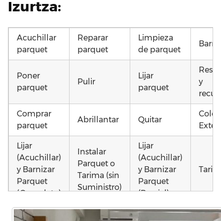
Izurtza:
Acuchillar
Reparar
Limpieza
Barni
parquet
parquet
de parquet
Resta
Poner
Lijar
Pulir
y
parquet
parquet
recup
Comprar
Coloc
Abrillantar
Quitar
parquet
Exteri
Lijar
Lijar
Instalar
(Acuchillar)
(Acuchillar)
Parquet o
y Barnizar
y Barnizar
Tarim
Tarima (sin
Parquet
Parquet
Suministro)
(Completo)
(Parcial)
Instalar
Poner
Instalar