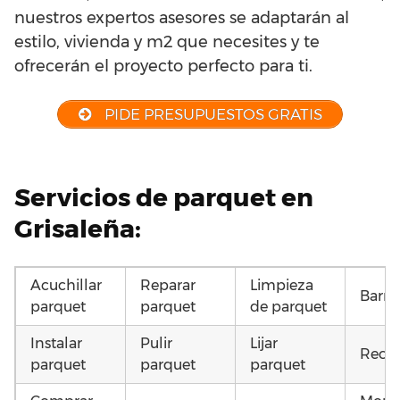
nuestros expertos asesores se adaptarán al
estilo, vivienda y m2 que necesites y te
ofrecerán el proyecto perfecto para ti.
PIDE PRESUPUESTOS GRATIS
Servicios de parquet en
Grisaleña:
Acuchillar
Reparar
Limpieza
Barni
parquet
parquet
de parquet
Instalar
Pulir
Lijar
Recup
parquet
parquet
parquet