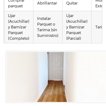
Comprar
Monta
Abrillantar
Quitar
parquet
Exteri
Lijar
Lijar
Instalar
(Acuchillar)
(Acuchillar)
Parquet o
y Barnizar
y Barnizar
Tarim
Tarima (sin
Parquet
Parquet
Suministro)
(Completo)
(Parcial)
Instalar
Poner
Montar
parquet o
parquet o
parquet o
Otros
Tarima
Tarima
Tarima
como 
Local
Vivienda
Vivienda
parq
Comercial
(Completa)
(Parcial)