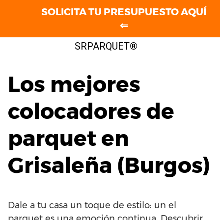
SOLICITA TU PRESUPUESTO AQUÍ
⇐
Saltar
SRPARQUET®
al
contenido
Los mejores
colocadores de
parquet en
Grisaleña (Burgos)
Dale a tu casa un toque de estilo: un el
parquet es una emoción continua. Descubrir