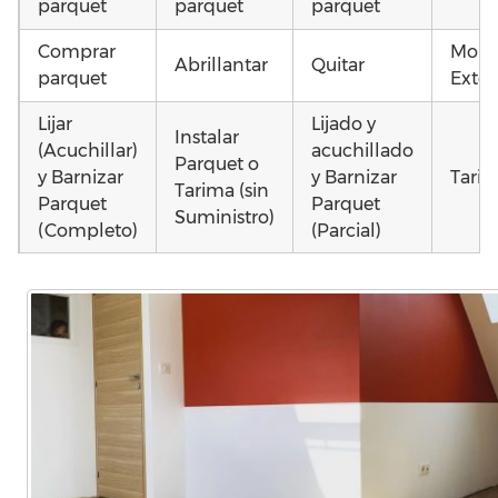
parquet
parquet
parquet
Comprar
Mont
Abrillantar
Quitar
parquet
Exter
Lijar
Lijado y
Instalar
(Acuchillar)
acuchillado
Parquet o
y Barnizar
y Barnizar
Tarim
Tarima (sin
Parquet
Parquet
Suministro)
(Completo)
(Parcial)
Instalar
Poner
Montar
parquet o
parquet o
parquet o
Otros
Tarima
Tarima
Tarima
como
Local
Vivienda
Vivienda
parqu
Comercial
(Completa)
(Parcial)