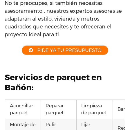
No te preocupes, si también necesitas
asesoramiento , nuestros expertos asesores se
adaptarán al estilo, vivienda y metros
cuadrados que necesites y te ofrecerán el
proyecto ideal para ti.
PIDE YA TU PRESUPUESTO
Servicios de parquet en
Bañón:
Acuchillar
Reparar
Limpieza
Barni
parquet
parquet
de parquet
Montaje de
Pulir
Lijar
Recu