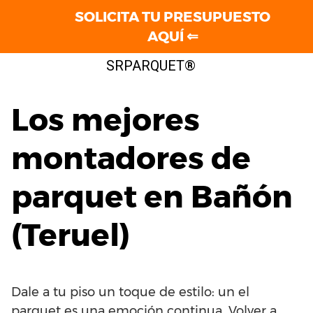
SOLICITA TU PRESUPUESTO
AQUÍ ⇐
Saltar
SRPARQUET®
al
contenido
Los mejores
montadores de
parquet en Bañón
(Teruel)
Dale a tu piso un toque de estilo: un el
parquet es una emoción continua. Volver a