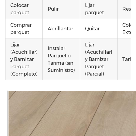
Colocar
Lijar
Pulir
Resta
parquet
parquet
Comprar
Coloc
Abrillantar
Quitar
parquet
Exteri
Lijar
Lijar
Instalar
(Acuchillar)
(Acuchillar)
Parquet o
y Barnizar
y Barnizar
Tarim
Tarima (sin
Parquet
Parquet
Suministro)
(Completo)
(Parcial)
Colocar
Colocar
Montar
parquet o
parquet o
parquet o
Otros
Tarima
Tarima
Tarima
como 
Local
Vivienda
Vivienda
parqu
Comercial
(Completa)
(Parcial)