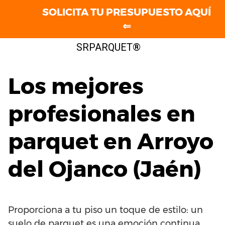
SOLICITA TU PRESUPUESTO AQUÍ
⇐
Saltar
SRPARQUET®
al
contenido
Los mejores
profesionales en
parquet en Arroyo
del Ojanco (Jaén)
Proporciona a tu piso un toque de estilo: un
suelo de parquet es una emoción continua.