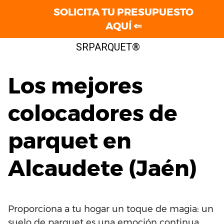
SOLICITA TU PRESUPUESTO
AQUÍ ⇐
Saltar
SRPARQUET®
al
contenido
Los mejores
colocadores de
parquet en
Alcaudete (Jaén)
Proporciona a tu hogar un toque de magia: un
suelo de parquet es una emoción continua.