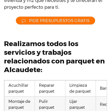
vivienda y m2 que necesites y te ofrecerán el
proyecto perfecto para ti.
PIDE PRESUPUESTOS GRATIS
Realizamos todos los
servicios y trabajos
relacionados con parquet en
Alcaudete:
Acuchillar
Reparar
Limpieza
Barni
parquet
parquet
de parquet
Montaje de
Pulir
Lijar
Recup
parquet
parquet
parquet