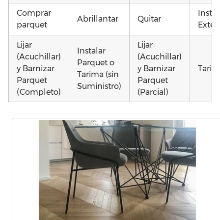
Comprar
Insta
Abrillantar
Quitar
parquet
Exteri
Lijar
Lijar
Instalar
(Acuchillar)
(Acuchillar)
Parquet o
y Barnizar
y Barnizar
Tarim
Tarima (sin
Parquet
Parquet
Suministro)
(Completo)
(Parcial)
Colocar
Instalar
Colocar
parquet o
parquet o
parquet o
Otros
Tarima
Tarima
Tarima
como 
Local
Vivienda
Vivienda
parqu
Comercial
(Completa)
(Parcial)