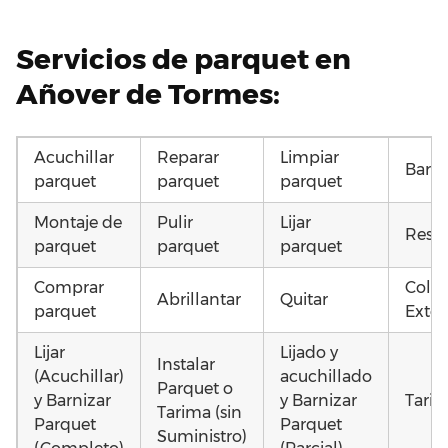
Servicios de parquet en
Añover de Tormes:
Acuchillar
Reparar
Limpiar
Barni
parquet
parquet
parquet
Montaje de
Pulir
Lijar
Resta
parquet
parquet
parquet
Comprar
Coloc
Abrillantar
Quitar
parquet
Exter
Lijar
Lijado y
Instalar
(Acuchillar)
acuchillado
Parquet o
y Barnizar
y Barnizar
Tarim
Tarima (sin
Parquet
Parquet
Suministro)