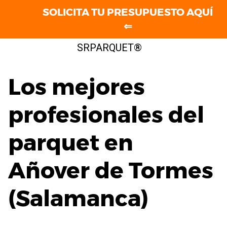
SOLICITA TU PRESUPUESTO AQUÍ
⇐
Saltar
SRPARQUET®
al
contenido
Los mejores
profesionales del
parquet en
Añover de Tormes
(Salamanca)