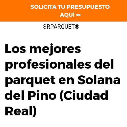
SOLICITA TU PRESUPUESTO
AQUÍ ⇐
Saltar
SRPARQUET®
al
contenido
Los mejores
profesionales del
parquet en Solana
del Pino (Ciudad
Real)