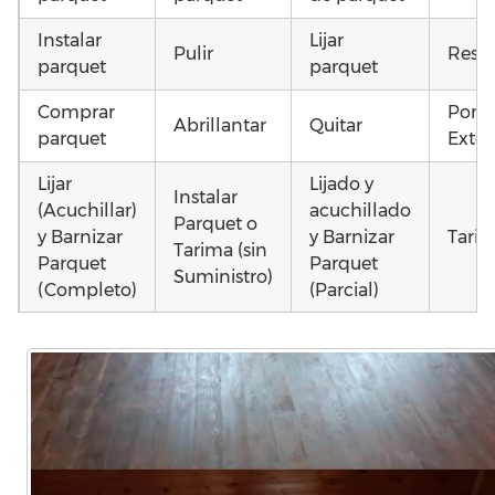
Instalar
Lijar
Pulir
Resta
parquet
parquet
Comprar
Pone
Abrillantar
Quitar
parquet
Exter
Lijar
Lijado y
Instalar
(Acuchillar)
acuchillado
Parquet o
y Barnizar
y Barnizar
Tarim
Tarima (sin
Parquet
Parquet
Suministro)
(Completo)
(Parcial)
Otros
Colocar
Instalar
Colocar
como
parquet o
parquet o
parquet o
parq
Tarima
Tarima
Tarima
mojad
Local
Vivienda
Vivienda
astill
Comercial
(Completa)
(Parcial)
dañad