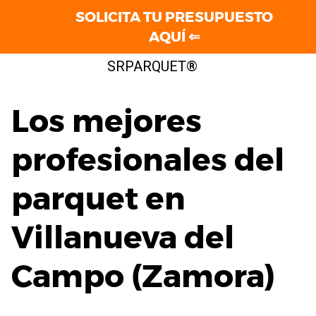
SOLICITA TU PRESUPUESTO
AQUÍ ⇐
Saltar
SRPARQUET®
al
contenido
Los mejores
profesionales del
parquet en
Villanueva del
Campo (Zamora)