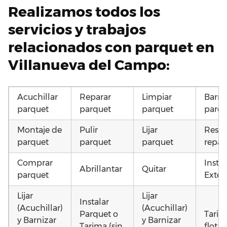
Realizamos todos los
servicios y trabajos
relacionados con parquet en
Villanueva del Campo:
Acuchillar
Reparar
Limpiar
Barni
parquet
parquet
parquet
parqu
Montaje de
Pulir
Lijar
Resta
parquet
parquet
parquet
repar
Comprar
Insta
Abrillantar
Quitar
parquet
Exteri
Lijar
Lijar
Instalar
(Acuchillar)
(Acuchillar)
Parquet o
Tarim
y Barnizar
y Barnizar
Tarima (sin
flota