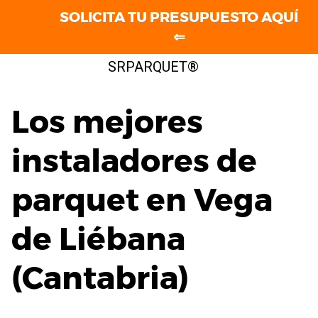
SOLICITA TU PRESUPUESTO AQUÍ
⇐
Saltar
SRPARQUET®
al
contenido
Los mejores
instaladores de
parquet en Vega
de Liébana
(Cantabria)