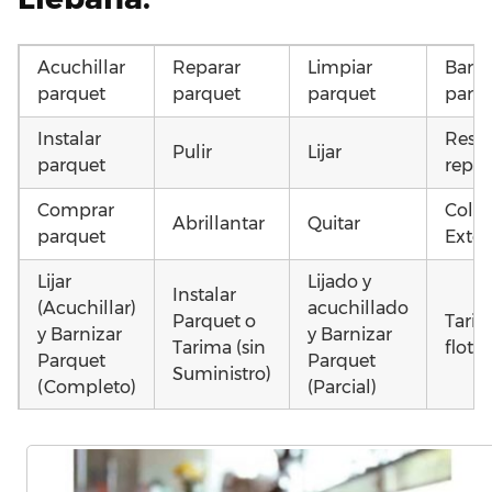
Acuchillar
Reparar
Limpiar
Barni
parquet
parquet
parquet
parq
Instalar
Resta
Pulir
Lijar
parquet
repar
Comprar
Coloc
Abrillantar
Quitar
parquet
Exter
Lijar
Lijado y
Instalar
(Acuchillar)
acuchillado
Parquet o
Tari
y Barnizar
y Barnizar
Tarima (sin
flota
Parquet
Parquet
Suministro)
(Completo)
(Parcial)
Poner
Colocar
Instalar
Otros
parquet o
parquet o
parquet o
como
Tarima
Tarima
Tarima