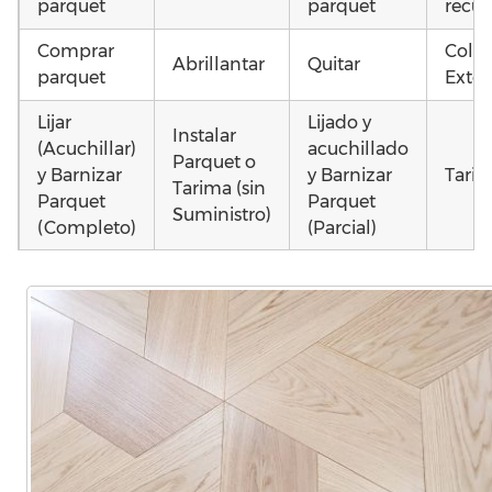
parquet
parquet
recup
Comprar
Coloc
Abrillantar
Quitar
parquet
Exter
Lijar
Lijado y
Instalar
(Acuchillar)
acuchillado
Parquet o
y Barnizar
y Barnizar
Tarim
Tarima (sin
Parquet
Parquet
Suministro)
(Completo)
(Parcial)
Poner
Colocar
Instalar
parquet o
parquet o
parquet o
Otros
Tarima
Tarima
Tarima
como
Local
Vivienda
Vivienda
parqu
Comercial
(Completa)
(Parcial)