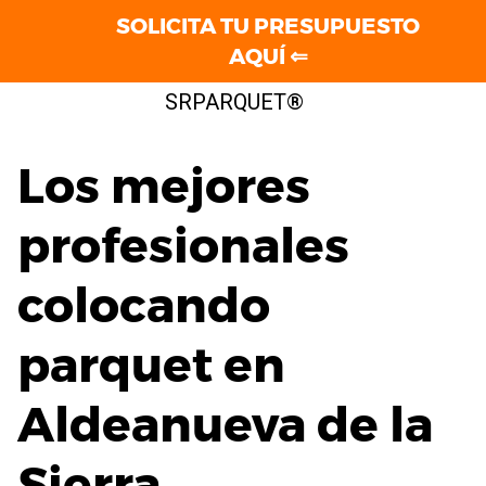
SOLICITA TU PRESUPUESTO
AQUÍ ⇐
Saltar
SRPARQUET®
al
contenido
Los mejores
profesionales
colocando
parquet en
Aldeanueva de la
Sierra