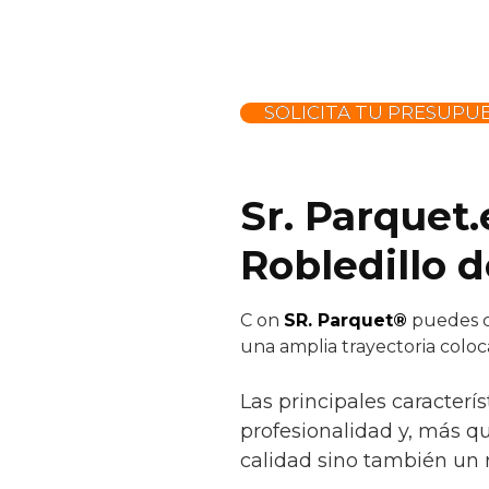
SOLICITA TU PRESUPU
Sr. Parquet.
Robledillo d
C
on
SR. Parquet®
puedes co
una amplia trayectoria colo
Las principales caracterís
profesionalidad y, más q
calidad sino también un r