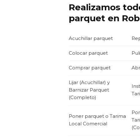
Realizamos todo
parquet en Roble
Acuchillar parquet
Rep
Colocar parquet
Pul
Comprar parquet
Abr
Lijar (Acuchillar) y
Ins
Barnizar Parquet
Tar
(Completo)
Pon
Poner parquet o Tarima
Tar
Local Comercial
(Co