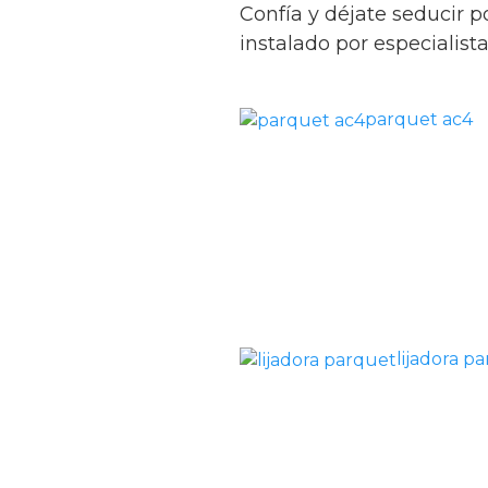
Confía y déjate seducir 
instalado por especialist
parquet ac4
lijadora p