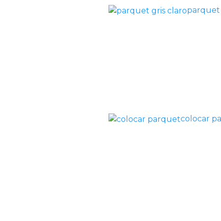
parquet 
colocar p