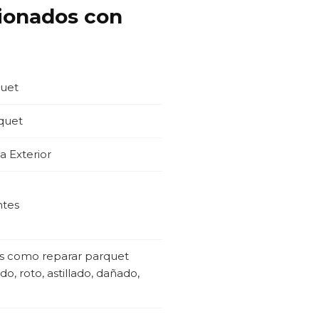
cionados con
quet
quet
a Exterior
ntes
os como reparar parquet
o, roto, astillado, dañado,