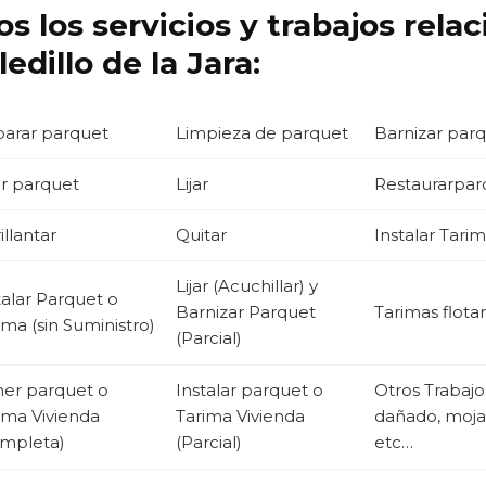
s los servicios y trabajos rela
dillo de la Jara:
arar parquet
Limpieza de parquet
Barnizar par
ir parquet
Lijar
Restaurarpar
illantar
Quitar
Instalar Tarim
Lijar (Acuchillar) y
talar Parquet o
Barnizar Parquet
Tarimas flota
ima (sin Suministro)
(Parcial)
er parquet o
Instalar parquet o
Otros Trabaj
ima Vivienda
Tarima Vivienda
dañado, mojad
mpleta)
(Parcial)
etc…