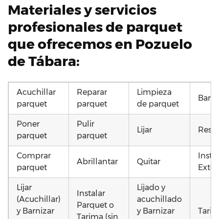
Materiales y servicios
profesionales de parquet
que ofrecemos en Pozuelo
de Tábara:
Acuchillar
Reparar
Limpieza
Barni
parquet
parquet
de parquet
Poner
Pulir
Lijar
Resta
parquet
parquet
Comprar
Insta
Abrillantar
Quitar
parquet
Exter
Lijar
Lijado y
Instalar
(Acuchillar)
acuchillado
Parquet o
y Barnizar
y Barnizar
Tarim
Tarima (sin