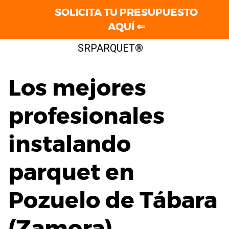
SOLICITA TU PRESUPUESTO
AQUÍ ⇐
Saltar
SRPARQUET®
al
contenido
Los mejores
profesionales
instalando
parquet en
Pozuelo de Tábara
(Zamora)