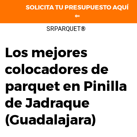
SOLICITA TU PRESUPUESTO AQUÍ
⇐
Saltar
SRPARQUET®
al
contenido
Los mejores
colocadores de
parquet en Pinilla
de Jadraque
(Guadalajara)