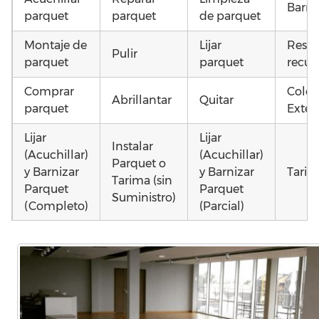
Barni
parquet
parquet
de parquet
Montaje de
Lijar
Resta
Pulir
parquet
parquet
recup
Comprar
Coloc
Abrillantar
Quitar
parquet
Exteri
Lijar
Lijar
Instalar
(Acuchillar)
(Acuchillar)
Parquet o
y Barnizar
y Barnizar
Tarim
Tarima (sin
Parquet
Parquet
Suministro)
(Completo)
(Parcial)
Poner
Instalar
Instalar
parquet o
parquet o
parquet o
Otros
Tarima
Tarima
Tarima
como 
Local
Vivienda
Vivienda
parq
Comercial
(Completa)
(Parcial)