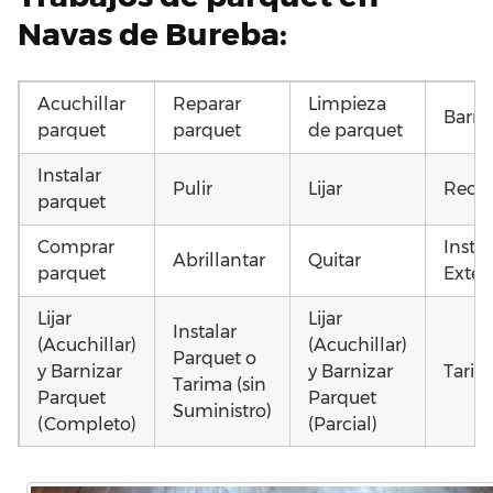
Navas de Bureba:
Acuchillar
Reparar
Limpieza
Barni
parquet
parquet
de parquet
Instalar
Pulir
Lijar
Recup
parquet
Comprar
Insta
Abrillantar
Quitar
parquet
Exteri
Lijar
Lijar
Instalar
(Acuchillar)
(Acuchillar)
Parquet o
y Barnizar
y Barnizar
Tarim
Tarima (sin
Parquet
Parquet
Suministro)
(Completo)
(Parcial)
Colocar
Poner
Instalar