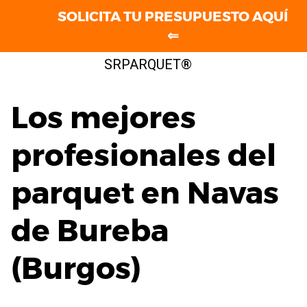
SOLICITA TU PRESUPUESTO AQUÍ
⇐
Saltar
SRPARQUET®
al
contenido
Los mejores
profesionales del
parquet en Navas
de Bureba
(Burgos)