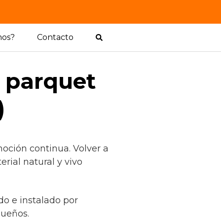
mos?
Contacto
l parquet
)
oción continua. Volver a
rial natural y vivo
do e instalado por
sueños.