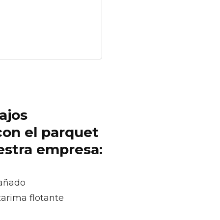
ajos
con el parquet
uestra empresa:
dañado
tarima flotante