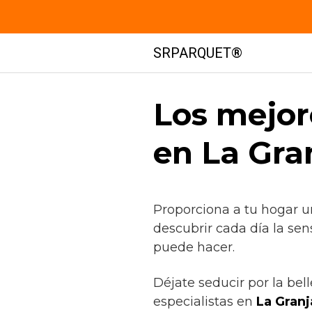
Saltar
SRPARQUET®
al
contenido
Los mejor
en La Gra
Proporciona a tu hogar u
descubrir cada día la sen
puede hacer.
Déjate seducir por la bel
especialistas en
La Granj