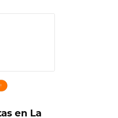
!
tas en La