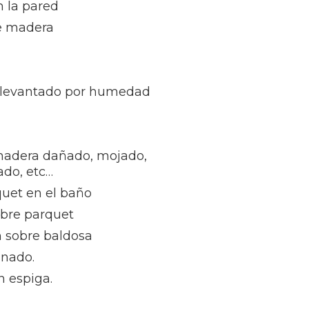
n la pared
e madera
 levantado por humedad
madera dañado, mojado,
ñado, etc…
quet en el baño
obre parquet
n sobre baldosa
inado.
n espiga.