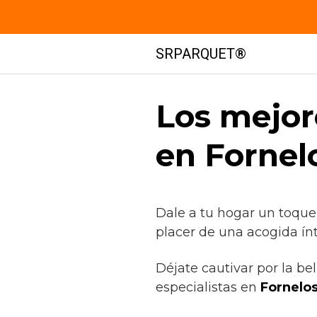
Saltar
SRPARQUET®
al
contenido
Los mejor
en Fornel
Dale a tu hogar un toque
placer de una acogida ín
Déjate cautivar por la be
especialistas en
Fornelo