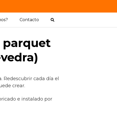
mos?
Contacto
l parquet
evedra)
. Redescubrir cada día el
uede crear.
bricado e instalado por