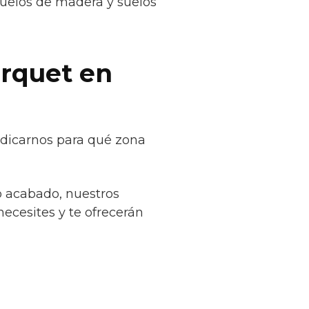
suelos de madera y suelos
arquet en
ndicarnos para qué zona
o acabado, nuestros
necesites y te ofrecerán