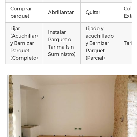
Comprar
Coloc
Abrillantar
Quitar
parquet
Exter
Lijar
Lijado y
Instalar
(Acuchillar)
acuchillado
Parquet o
y Barnizar
y Barnizar
Tarim
Tarima (sin
Parquet
Parquet
Suministro)
(Completo)
(Parcial)
Poner
Colocar
Colocar
parquet o
parquet o
parquet o
Otros
Tarima
Tarima
Tarima
como
Local
Vivienda
Vivienda
parqu
Comercial
(Completa)
(Parcial)