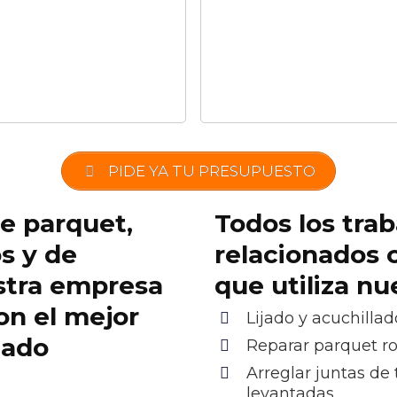
PIDE YA TU PRESUPUESTO
de parquet,
Todos los trab
os y de
relacionados 
stra empresa
que utiliza n
on el mejor
Lijado y acuchillad
cado
Reparar parquet r
Arreglar juntas de 
levantadas