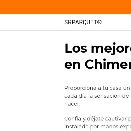
Saltar
SRPARQUET®
al
contenido
Los mejor
en Chime
Proporciona a tu casa un
cada día la sensación de
hacer.
Confía y déjate cautivar 
instalado por manos exp