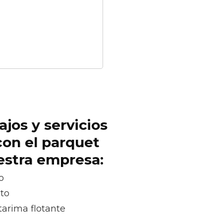
ajos y servicios
con el parquet
uestra empresa:
o
oto
tarima flotante