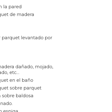
n la pared
quet de madera
r parquet levantado por
madera dañado, mojado,
ñado, etc…
quet en el baño
quet sobre parquet
n sobre baldosa
inado.
n espiga.