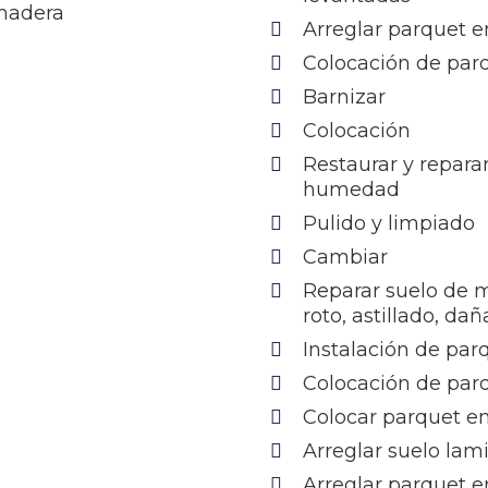
 madera
Arreglar parquet e
Colocación de par
Barnizar
Colocación
Restaurar y repara
humedad
Pulido y limpiado
Cambiar
Reparar suelo de 
roto, astillado, da
Instalación de par
Colocación de par
Colocar parquet e
Arreglar suelo lam
Arreglar parquet e