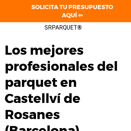
SOLICITA TU PRESUPUESTO
AQUÍ ⇐
Saltar
SRPARQUET®
al
contenido
Los mejores
profesionales del
parquet en
Castellví de
Rosanes
(Barcelona)