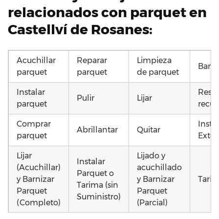
relacionados con parquet en
Castellví de Rosanes:
Acuchillar
Reparar
Limpieza
Barni
parquet
parquet
de parquet
Instalar
Resta
Pulir
Lijar
parquet
recup
Comprar
Insta
Abrillantar
Quitar
parquet
Exter
Lijar
Lijado y
Instalar
(Acuchillar)
acuchillado
Parquet o
y Barnizar
y Barnizar
Tarim
Tarima (sin
Parquet
Parquet
Suministro)
(Completo)
(Parcial)