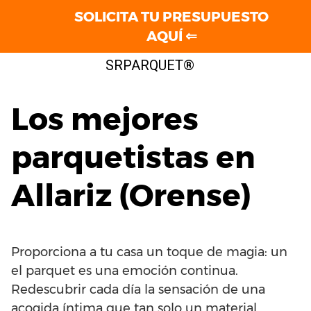
SOLICITA TU PRESUPUESTO
AQUÍ ⇐
Saltar
SRPARQUET®
al
contenido
Los mejores
parquetistas en
Allariz (Orense)
Proporciona a tu casa un toque de magia: un
el parquet es una emoción continua.
Redescubrir cada día la sensación de una
acogida íntima que tan solo un material