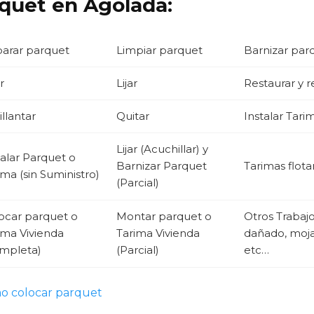
rquet en Agolada:
arar parquet
Limpiar parquet
Barnizar par
r
Lijar
Restaurar y 
illantar
Quitar
Instalar Tari
Lijar (Acuchillar) y
talar Parquet o
Barnizar Parquet
Tarimas flota
ima (sin Suministro)
(Parcial)
ocar parquet o
Montar parquet o
Otros Trabaj
ima Vivienda
Tarima Vivienda
dañado, mojad
mpleta)
(Parcial)
etc…
o colocar parquet