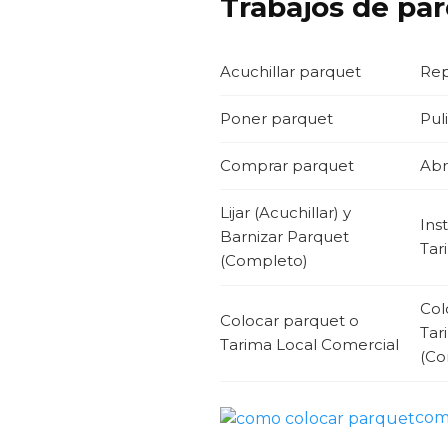
Trabajos de pa
Acuchillar parquet
Rep
Poner parquet
Puli
Comprar parquet
Abr
Lijar (Acuchillar) y
Ins
Barnizar Parquet
Tar
(Completo)
Col
Colocar parquet o
Tar
Tarima Local Comercial
(Co
com