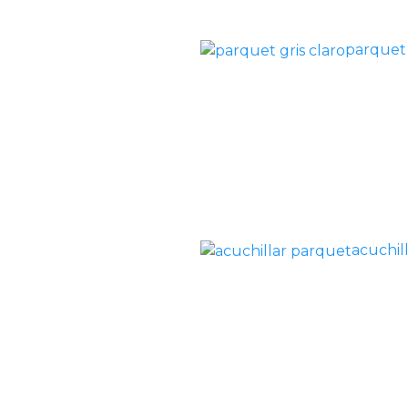
parquet 
acuchil