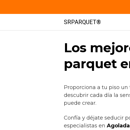
Saltar
SRPARQUET®
al
contenido
Los mejor
parquet e
Proporciona a tu piso un
descubrir cada día la se
puede crear.
Confía y déjate seducir p
especialistas en
Agolada