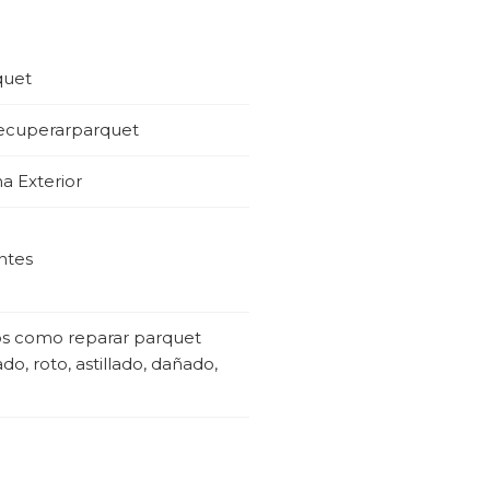
quet
recuperarparquet
ma Exterior
ntes
os como reparar parquet
o, roto, astillado, dañado,