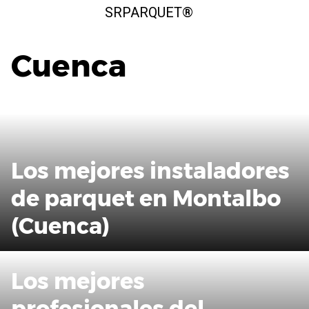
Saltar
SRPARQUET®
al
contenido
Cuenca
Los mejores instaladores
de parquet en Montalbo
(Cuenca)
Los mejores
profesionales del