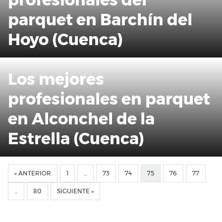
parquet en Barchín del
Hoyo (Cuenca)
Los mejores
profesionales en parquet
en Alconchel de la
Estrella (Cuenca)
« ANTERIOR
1
…
73
74
75
76
77
…
80
SIGUIENTE »