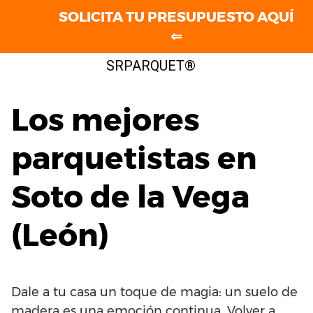
SOLICITA TU PRESUPUESTO AQUÍ
⇐
Saltar
SRPARQUET®
al
contenido
Los mejores
parquetistas en
Soto de la Vega
(León)
Dale a tu casa un toque de magia: un suelo de
madera es una emoción continua. Volver a