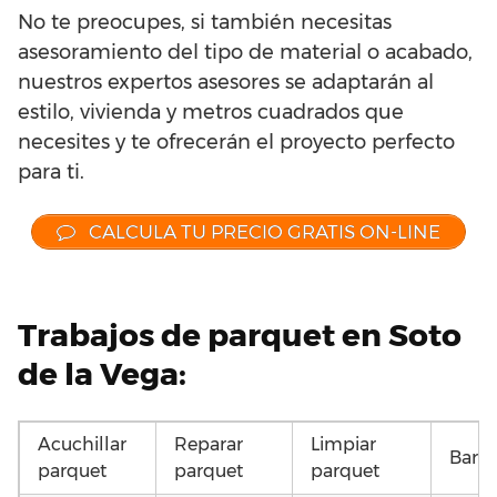
No te preocupes, si también necesitas
asesoramiento del tipo de material o acabado,
nuestros expertos asesores se adaptarán al
estilo, vivienda y metros cuadrados que
necesites y te ofrecerán el proyecto perfecto
para ti.
CALCULA TU PRECIO GRATIS ON-LINE
Trabajos de parquet en Soto
de la Vega:
Acuchillar
Reparar
Limpiar
Barni
parquet
parquet
parquet