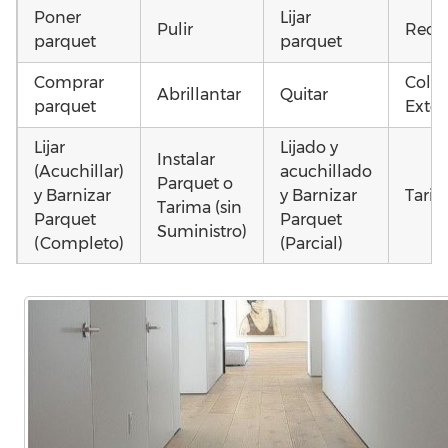
Poner
Lijar
Pulir
Recu
parquet
parquet
Comprar
Coloc
Abrillantar
Quitar
parquet
Exter
Lijar
Lijado y
Instalar
(Acuchillar)
acuchillado
Parquet o
y Barnizar
y Barnizar
Tarim
Tarima (sin
Parquet
Parquet
Suministro)
(Completo)
(Parcial)
Instalar
Poner
Colocar
parquet o
parquet o
parquet o
Otros
Tarima
Tarima
Tarima
como
Local
Vivienda
Vivienda
parq
Comercial
(Completa)
(Parcial)